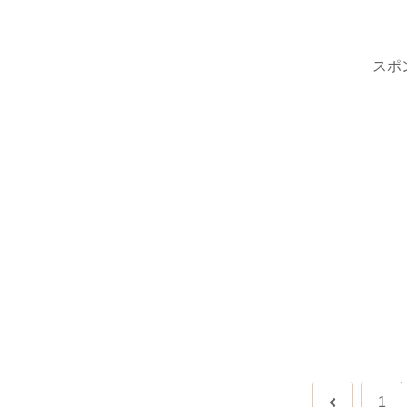
スポ
前
1