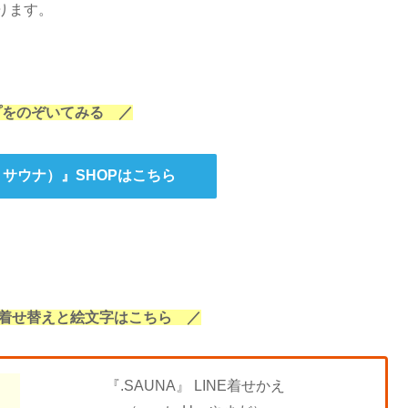
ります。
プをのぞいてみる ／
トサウナ）』SHOPはこちら
E着せ替えと絵文字はこちら ／
『.SAUNA』 LINE着せかえ