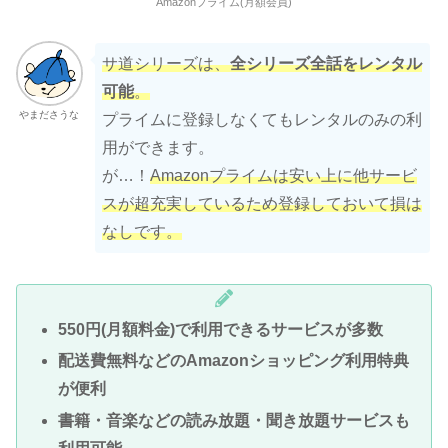
Amazonプライム(月額会員)
サ道シリーズは、
全シリーズ全話
をレンタル
可能
。
やまださうな
プライムに登録しなくてもレンタルのみの利
用ができます。
が…！
Amazonプライムは安い上に
他サービ
ス
が
超
充実
している
ため登録しておいて損は
なしです
。
550円(月額料金)で利用できるサービスが多数
配送費無料などのAmazonショッピング利用特典
が便利
書籍・音楽などの読み放題・聞き放題サービスも