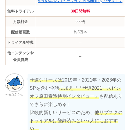
SPOOXのバリュープラン Powered by ひかりＴＶ
無料トライアル
30日間無料
月額料金
990円
配信動画数
約3万本
トライアル特典
–
他コンテンツ
や
–
会員特典
サ道シリーズは
2019年・2021年・2023年の
SPを含む全話
に加え『「サ道2021」スピン
やまださうな
オフ原田泰造特別インタビュー』
も配信あり
でさらに楽しめる！
比較的新しいサービスのため、
他サブスクの
トライアルは登録済みという人
にもおすす
め。