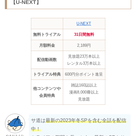
【U-NEXT】
U-NEXT
無料トライアル
31日間無料
月額料金
2,189円
見放題23万本以上
配信動画数
レンタル3万本以上
トライアル特典
600円分ポイント進呈
雑誌160誌以上
他コンテンツや
漫画8,000冊以上
会員特典
見放題
サ道は
最新の2023年冬SPを含む全話を配信
中！
やまださうな