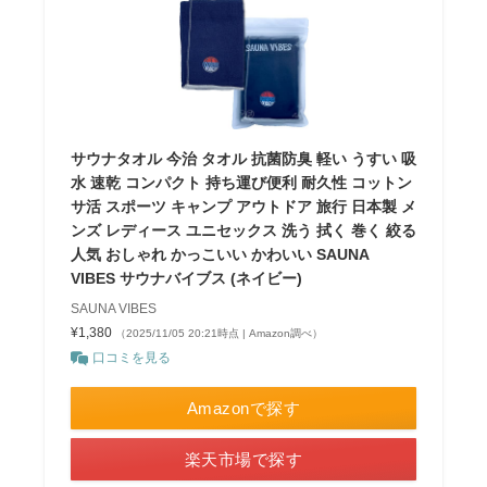
サウナタオル 今治 タオル 抗菌防臭 軽い うすい 吸
水 速乾 コンパクト 持ち運び便利 耐久性 コットン
サ活 スポーツ キャンプ アウトドア 旅行 日本製 メ
ンズ レディース ユニセックス 洗う 拭く 巻く 絞る
人気 おしゃれ かっこいい かわいい SAUNA
VIBES サウナバイブス (ネイビー)
SAUNA VIBES
¥1,380
（2025/11/05 20:21時点 | Amazon調べ）
口コミを見る
Amazonで探す
楽天市場で探す