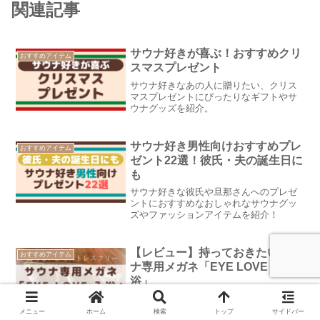
関連記事
サウナ好きが喜ぶ！おすすめクリ
おすすめアイテム
スマスプレゼント
サウナ好きなあの人に贈りたい、クリス
マスプレゼントにぴったりなギフトやサ
ウナグッズを紹介。
サウナ好き男性向けおすすめプレ
おすすめアイテム
ゼント22選！彼氏・夫の誕生日に
も
サウナ好きな彼氏や旦那さんへのプレゼ
ントにおすすめなおしゃれなサウナグッ
ズやファッションアイテムを紹介！
【レビュー】持っておきたいサウ
おすすめアイテム
ナ専用メガネ「EYE LOVE 入
浴」
フジコンプラスのサウナ専用メガネ
「EYE LOVE 入浴」を徹底レビュー。着
メニュー
ホーム
検索
トップ
サイドバー