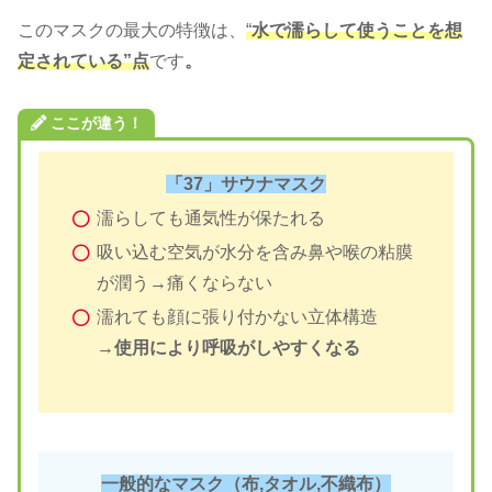
このマスクの最大の特徴は、
“
水で濡らして使うことを想
定されている”点
です
。
ここが違う！
「37」サウナマスク
濡らしても通気性が保たれる
吸い込む空気が水分を含み鼻や喉の粘膜
が潤う→痛くならない
濡れても顔に張り付かない立体構造
→使用により呼吸がしやすくなる
一般的なマスク（布,タオル
,
不織布）