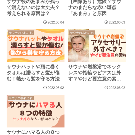
サウナ後のあまみが残っ
【画像あり】危険？サウ
て消えないのは大丈夫？
ナのまだらな赤い斑点
考えられる原因は？
「あまみ」と原因
2022.06.04
2022.06.03
サウナのあれこれ
サウナのあれこれ
サウナハットや頭に巻く
サウナや岩盤浴でネック
タオルは濡らすと髪が傷
レスや指輪やピアスは外
む！熱から髪を守る方法
す？やけど要注意の素材
も
2022.06.02
2022.06.02
サウナのあれこれ
サウナにハマる人の８つ