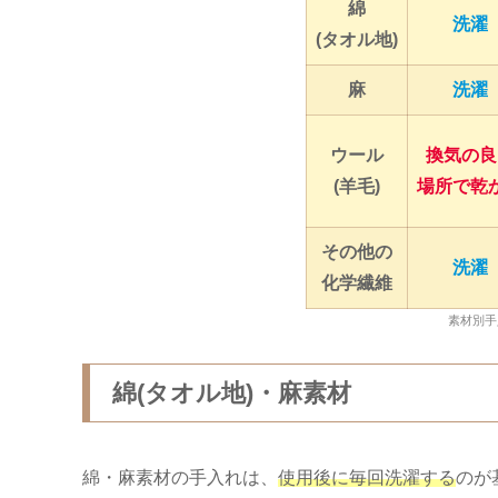
綿
洗濯
(タオル地)
麻
洗濯
ウール
換気の良
(羊毛)
場所で乾
その他の
洗濯
化学繊維
素材別手
綿(タオル地)・麻素材
綿・麻素材の手入れは、
使用後に
毎回洗濯する
のが