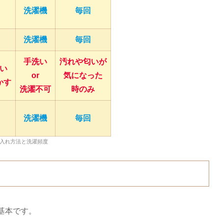
洗濯機
毎回
洗濯機
毎回
手洗い
汚れや匂いが
い
or
気になった
かす
洗濯不可
時のみ
洗濯機
毎回
入れ方法と洗濯頻度
基本です。