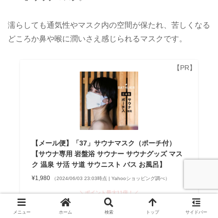
濡らしても通気性やマスク内の空間が保たれ、苦しくなる
どころか鼻や喉に潤いさえ感じられるマスクです。
【メール便】「37」サウナマスク（ポーチ付）
【サウナ専用 岩盤浴 サウナー サウナグッズ マス
ク 温泉 サ活 サ道 サウニスト バス お風呂】
¥1,980
（2024/06/03 23:03時点 | Yahooショッピング調べ）
＼ポイント最大11倍！／
楽天市場で探す
メニュー
ホーム
検索
トップ
サイドバー