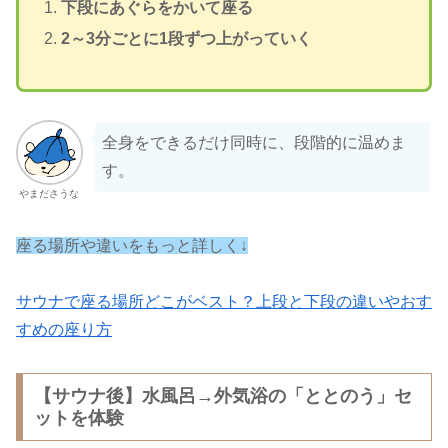
下段にあぐらをかいて座る
2～3分ごとに1段ずつ上がっていく
全身をできるだけ同時に、段階的に温めま
す。
やまださうな
座る
場所
や
違い
を
もっと
詳しく
↓
サウナで座る場所どこがベスト？上段と下段の違いやおす
すめの座り方
【サウナ後】水風呂→外気浴の「ととのう」セ
ットを体験