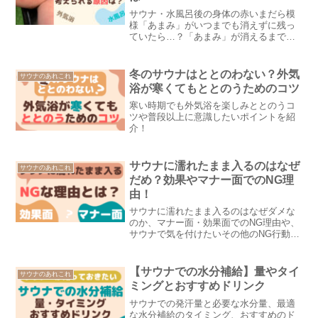
サウナ・水風呂後の身体の赤いまだら模
様「あまみ」がいつまでも消えずに残っ
ていたら…？「あまみ」が消えるまでの
時間の目安や長時間消えない場合に考え
られる原因など！
冬のサウナはととのわない？外気
サウナのあれこれ
浴が寒くてもととのうためのコツ
寒い時期でも外気浴を楽しみととのうコ
ツや普段以上に意識したいポイントを紹
介！
サウナに濡れたまま入るのはなぜ
サウナのあれこれ
だめ？効果やマナー面でのNG理
由！
サウナに濡れたまま入るのはなぜダメな
のか、マナー面・効果面でのNG理由や、
サウナで気を付けたいその他のNG行動を
紹介。
【サウナでの水分補給】量やタイ
サウナのあれこれ
ミングとおすすめドリンク
サウナでの発汗量と必要な水分量、最適
な水分補給のタイミング、おすすめのド